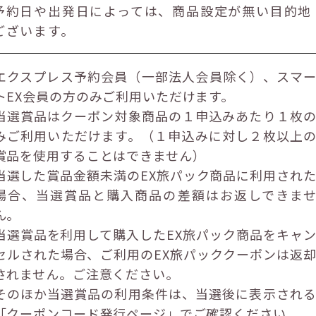
予約日や出発日によっては、商品設定が無い目的地
ございます。
エクスプレス予約会員（一部法人会員除く）、スマ
トEX会員の方のみご利用いただけます。
当選賞品はクーポン対象商品の１申込みあたり１枚
みご利用いただけます。（１申込みに対し２枚以上
賞品を使用することはできません）
当選した賞品金額未満のEX旅パック商品に利用され
場合、当選賞品と購入商品の差額はお返しできま
ん。
当選賞品を利用して購入したEX旅パック商品をキャ
セルされた場合、ご利用のEX旅パッククーポンは返
されません。ご注意ください。
そのほか当選賞品の利用条件は、当選後に表示され
「クーポンコード発行ページ」でご確認ください。