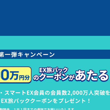
第一弾キャンペーン
・
スマートEX会員の会員数
2,000万人突破
EX旅パッククーポンを
プレゼント！
期間中、１日１回までの参加でお願いいたします。