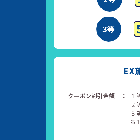
3等
EX
クーポン割引金額
：
１等
２等
３等
※