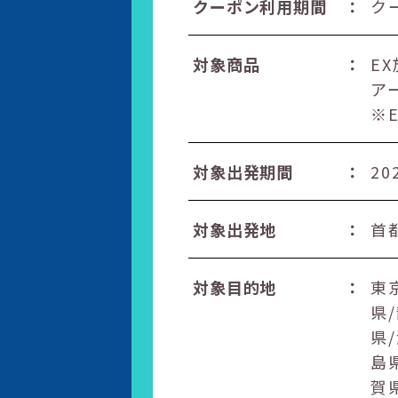
クーポン利用期間
：
クー
対象商品
：
E
ア
※
対象出発期間
：
20
対象出発地
：
首
対象目的地
：
東
県
県
島
賀