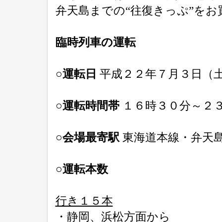
弁天島までの“往復きっぷ”をお
臨時列車の運転
○運転日
平成２２年７月３日（
○運転時間帯
１６時３０分～２
○会場最寄駅
東海道本線・弁天
○運転本数
行き１５本
・静岡、浜松方面から